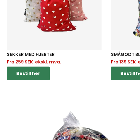
SEKKER MED HJERTER
SMÅGODT BL
Fra
259
SEK
ekskl. mva.
Fra
139
SEK
e
Bestill her
Bestill h