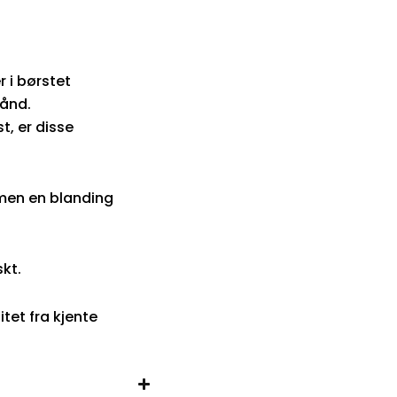
r i børstet
bånd.
st, er disse
mmen en blanding
skt.
tet fra kjente