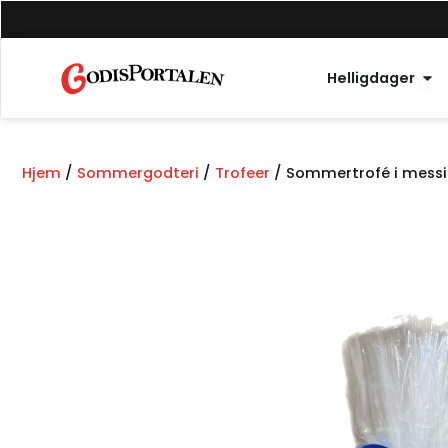
Hopp
til
innhold
Åpn
Helligdager
Hjem
/
Sommergodteri
/
Trofeer
/ Sommertrofé i mess