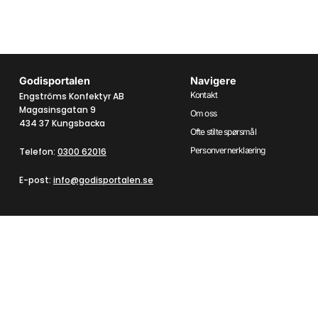
Godisportalen
Navigere
Kontakt
Engströms Konfektyr AB
Magasinsgatan 9
Om oss
434 37 Kungsbacka
Ofte stilte spørsmål
Personvernerklæring
Telefon:
0300 62016
E-post:
info@godisportalen.se