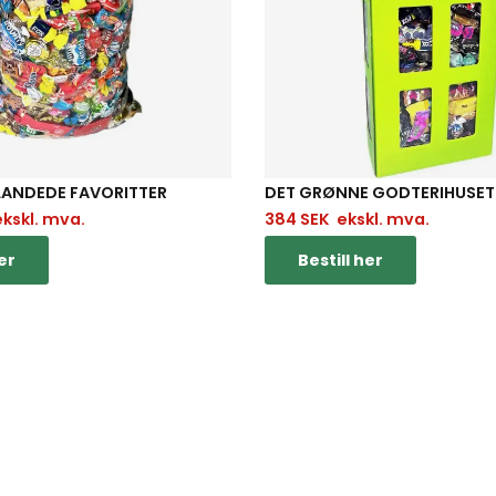
ANDEDE FAVORITTER
DET GRØNNE GODTERIHUSET
kskl. mva.
384
SEK
ekskl. mva.
er
Bestill her