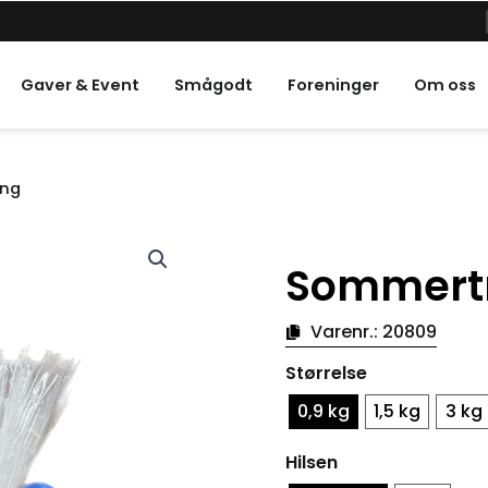
e helligdager
Gaver & Event
Smågodt
Foreninger
Om oss
ing
Sommertr
Varenr.:
20809
Sommertrofé
Størrelse
i
messing
0,9 kg
1,5 kg
3 kg
antall
Hilsen