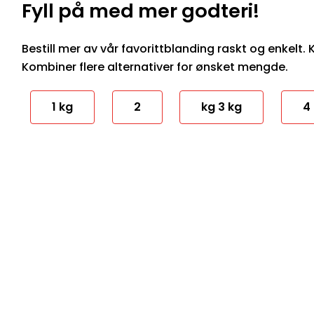
Fyll på med mer godteri!
Bestill mer av vår favorittblanding raskt og enkelt. Kl
Kombiner flere alternativer for ønsket mengde.
1 kg
2
kg 3 kg
4