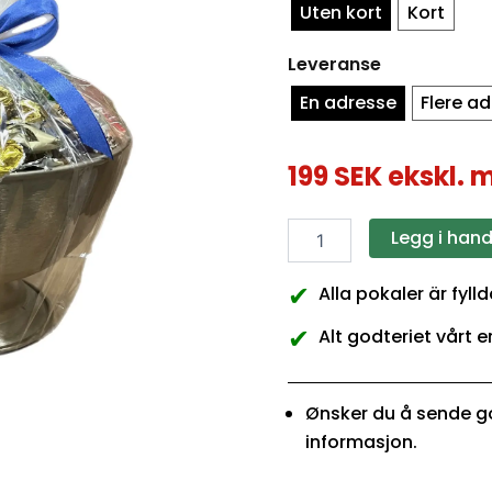
Uten kort
Kort
Leveranse
En adresse
Flere a
199
SEK
ekskl. 
Legg i han
✔
Alla pokaler är fyl
✔
Alt godteriet vårt e
Ønsker du å sende go
informasjon.