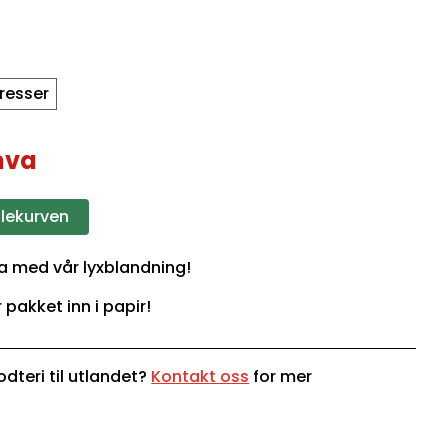
dresser
mva
dlekurven
lda med vår lyxblandning!
r pakket inn i papir!
dteri til utlandet?
Kontakt oss
for mer