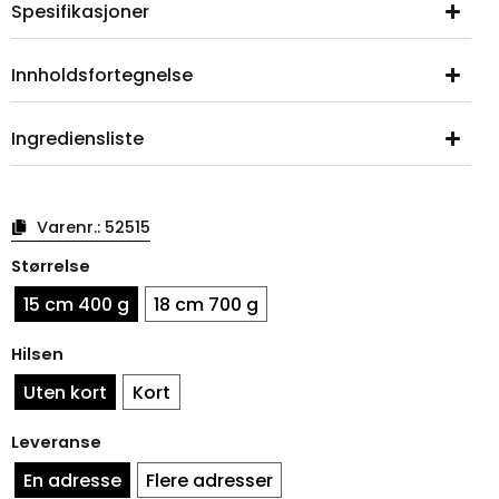
Spesifikasjoner
Innholdsfortegnelse
Ingrediensliste
Varenr.:
52515
Påskeegg
Størrelse
Blå
Kanin
15 cm 400 g
18 cm 700 g
-
designer
Hilsen
egg
2025
Uten kort
Kort
antall
Leveranse
En adresse
Flere adresser