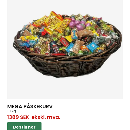
MEGA PÅSKEKURV
10 kg
1389
SEK
ekskl. mva.
Bestill her