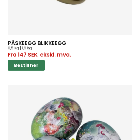
PÅSKEEGG BLIKKEEGG
0,5 kg | 1,6 kg
Fra
147
SEK
ekskl. mva.
Bestill her