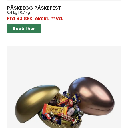
PÅSKEEGG PÅSKEFEST
0,4 kg | 0,7 kg
Fra
93
SEK
ekskl. mva.
Bestill her