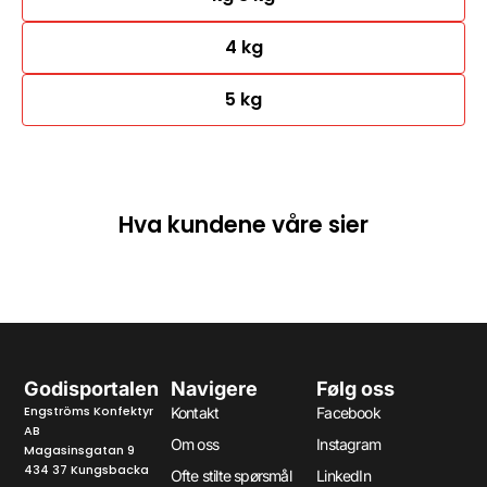
4 kg
5 kg
Hva kundene våre sier
Godisportalen
Navigere
Følg oss
Engströms Konfektyr
Kontakt
Facebook
AB
Om oss
Instagram
Magasinsgatan 9
434 37 Kungsbacka
Ofte stilte spørsmål
LinkedIn