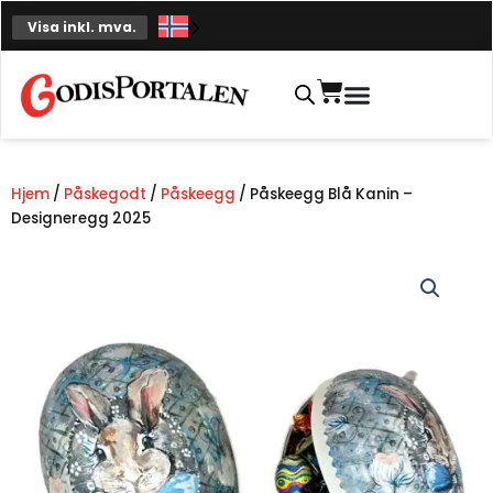
Hopp
Visa inkl. mva.
til
innhold
Handlekurv
Hjem
/
Påskegodt
/
Påskeegg
/ Påskeegg Blå Kanin –
Designeregg 2025