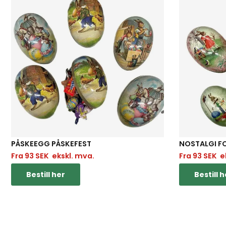
PÅSKEEGG PÅSKEFEST
NOSTALGI F
Fra
93
SEK
ekskl. mva.
Fra
93
SEK
ek
Bestill her
Bestill h