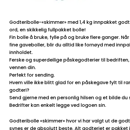
Godteribolle-«skimmer» med 1,4 kg innpakket godt
ord, en skikkelig fullpakket bolle!
Fin bolle å bruke, fylle på og bruke flere ganger. Nå
fine gaveboller, blir du alltid like fornøyd med inn
innholdet.
Ferske og superdeilige påskegodterier til bedriften,
vennen din.
Perfekt for sending.
Hvem ville ikke blitt glad for en påskegave fylt til 
godteri?
Send gjerne med en personlig hilsen og et bilde du s
Bedrifter kan enkelt legge ved logoen sin.
Godteribolle «skimmer» hvor vi har valgt ut de godt
synes er de absolutt beste. Alt godteriet er pakket i