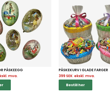
OR PÅSKEEGG
PÅSKEKURV I GLADE FARGER
skl. mva.
399
SEK
ekskl. mva.
er
Bestill her