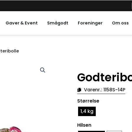
e helligdager
Gaver & Event
Smågodt
Foreninger
Om oss
eribolle
Godterib
Varenr.:
1158S-14P
Antall
Størrelse
godteriboller
for
1,4 kg
påskeshimmer
Hilsen