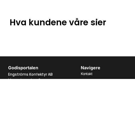
Hva kundene våre sier
Godisportalen
Navigere
Kontakt
Engströms Konfektyr AB
Magasinsgatan 9
Om oss
434 37 Kungsbacka
Ofte stilte spørsmål
Personvernerklæring
Telefon:
0300 62016
E-post:
info@godisportalen.se