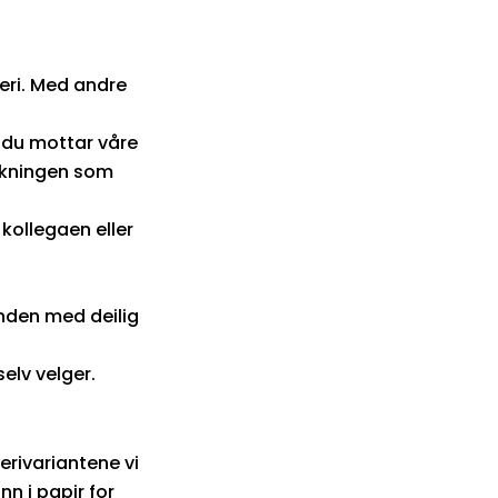
eri. Med andre
r du mottar våre
pakningen som
 kollegaen eller
randen med deilig
elv velger.
erivariantene vi
nn i papir for