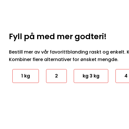
Fyll på med mer godteri!
Bestill mer av vår favorittblanding raskt og enkelt. Kl
Kombiner flere alternativer for ønsket mengde.
1 kg
2
kg 3 kg
4