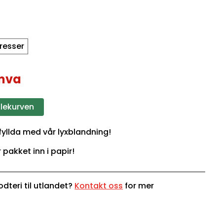
dresser
 mva
dlekurven
 fyllda med vår lyxblandning!
r pakket inn i papir!
dteri til utlandet?
Kontakt oss
for mer