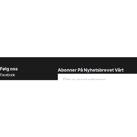
Følg oss
Abonner På Nyhetsbrevet Vårt
Facebook
Instagram
LinkedIn
Jeg har lest og godtar vilkåren
betingelsene.