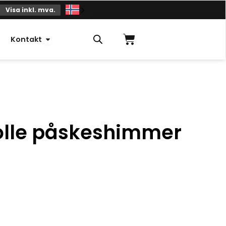
Visa inkl. mva.
Handlekurv
Åpne kontakt
Kontakt
olle påskeshimmer