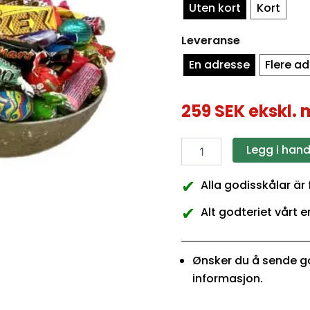
Uten kort
Kort
Leveranse
En adresse
Flere a
259
SEK
ekskl.
Legg i han
✔
Alla godisskålar är
✔
Alt godteriet vårt e
Ønsker du å sende go
informasjon.