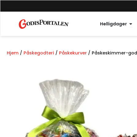
Hopp
til
innhold
Åpn
Helligdager
Hjem
/
Påskegodteri
/
Påskekurver
/ Påskeskimmer-godt