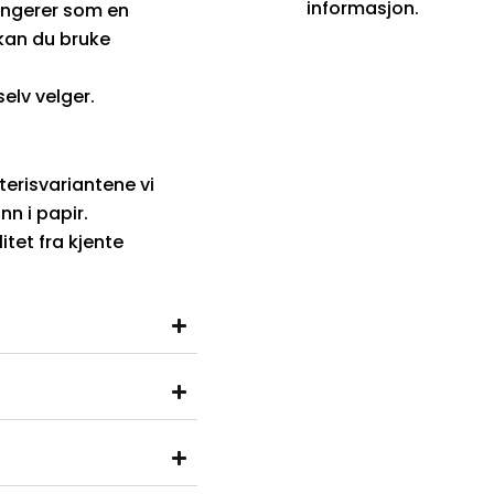
informasjon.
fungerer som en
 kan du bruke
elv velger.
terisvariantene vi
nn i papir.
tet fra kjente