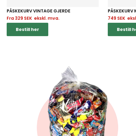
PÅSKEKURV VINTAGE GJERDE
PÅSKEKURV 
Fra
329
SEK
ekskl. mva.
749
SEK
eksk
Bestill her
Bestill h