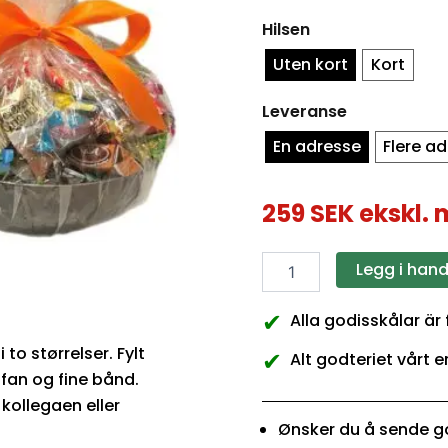
Hilsen
Uten kort
Kort
Leveranse
En adresse
Flere a
259
SEK
ekskl.
Legg i han
✔
Alla godisskålar är
 to størrelser. Fylt
✔
Alt godteriet vårt e
fan og fine bånd.
 kollegaen eller
Ønsker du å sende go