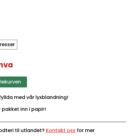
dresser
 mva
dlekurven
 fyllda med vår lyxblandning!
r pakket inn i papir!
dteri til utlandet?
Kontakt oss
for mer