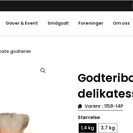
e helligdager
Gaver & Event
Smågodt
Foreninger
Om oss
kate godterier
Godteribo
delikates
Varenr.:
1158-14P
Antall
Størrelse
godteriboller
for
1,4 kg
3,7 kg
påskedelicata