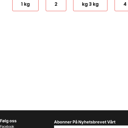
1 kg
2
kg 3 kg
4
Følg oss
Abonner På Nyhetsbrevet Vårt
Facebook