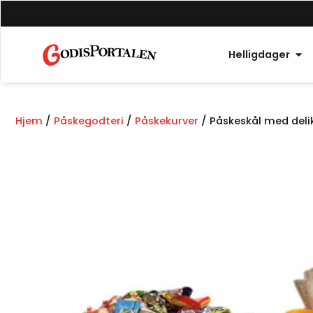
Hopp
til
innhold
Åpn
Helligdager
Hjem
/
Påskegodteri
/
Påskekurver
/ Påskeskål med deli