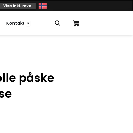
Visa inkl. mva.
Handlekurv
Åpne kontakt
Kontakt
lle påske
se