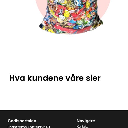
Hva kundene våre sier
Godisportalen
Navigere
Kontakt
Engströms Konfektyr AB