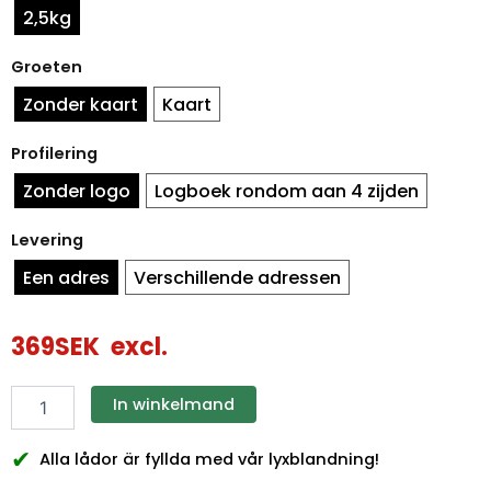
achthoekig
2,5kg
hoeveelheid
Groeten
Zonder kaart
Kaart
Profilering
Zonder logo
Logboek rondom aan 4 zijden
Levering
Een adres
Verschillende adressen
369
SEK
excl.
In winkelmand
✔
Alla lådor är fyllda med vår lyxblandning!