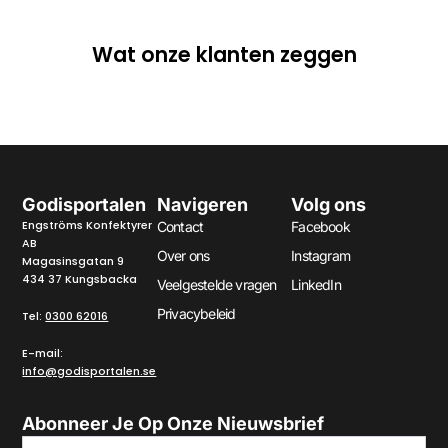
Wat onze klanten zeggen
Godisportalen
Navigeren
Volg ons
Engströms Konfektyrer
Contact
Facebook
AB
Over ons
Instagram
Magasinsgatan 9
434 37 Kungsbacka
Veelgestelde vragen
LinkedIn
Privacybeleid
Tel:
0300 62016
E-mail:
info@godisportalen.se
Abonneer Je Op Onze Nieuwsbrief