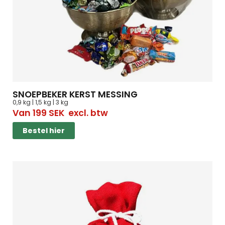
SNOEPBEKER KERST MESSING
0,9 kg | 1,5 kg | 3 kg
Van
199
SEK
excl. btw
Bestel hier