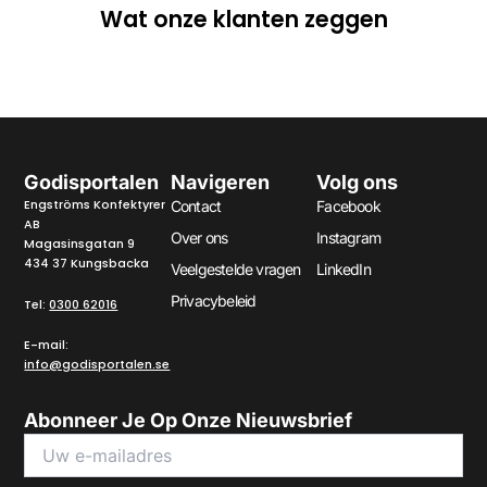
Wat onze klanten zeggen
Godisportalen
Navigeren
Volg ons
Engströms Konfektyrer
Contact
Facebook
AB
Over ons
Instagram
Magasinsgatan 9
434 37 Kungsbacka
Veelgestelde vragen
LinkedIn
Privacybeleid
Tel:
0300 62016
E-mail:
info@godisportalen.se
Abonneer Je Op Onze Nieuwsbrief