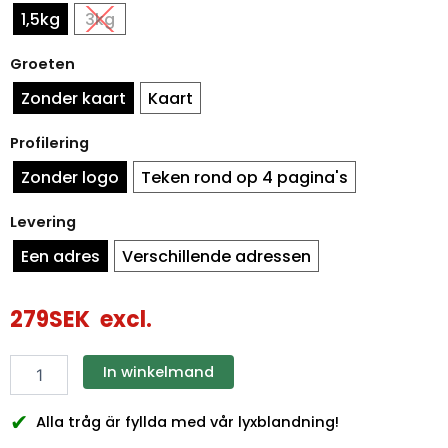
rood
1,5kg
3kg
hoeveelheid
Groeten
Zonder kaart
Kaart
Profilering
Zonder logo
Teken rond op 4 pagina's
Levering
Een adres
Verschillende adressen
279
SEK
excl.
In winkelmand
✔
Alla tråg är fyllda med vår lyxblandning!