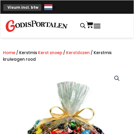
Overslaan
Visum incl. btw
naar
inhoud
Winkelmand
Home
/ Kerstmis
Kerst snoep
/
Kerstdozen
/ Kerstmis
kruiwagen rood