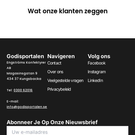
Wat onze klanten zeggen
Godisportalen
Navigeren
Volg ons
Engströms Konfektyrer
Contact
Facebook
AB
Over ons
Instagram
Magasinsgatan 9
434 37 Kungsbacka
Veelgestelde vragen
LinkedIn
Privacybeleid
Tel:
0300 62016
E-mail:
info@godisportalen.se
Abonneer Je Op Onze Nieuwsbrief