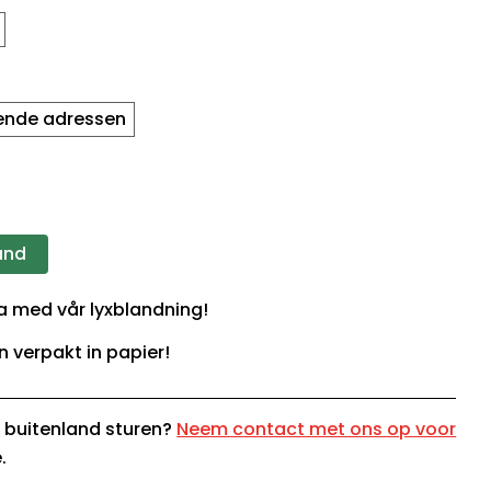
lende adressen
and
lda med vår lyxblandning!
n verpakt in papier!
t buitenland sturen?
Neem contact met ons op voor
.