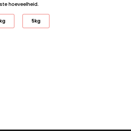
ste hoeveelheid.
kg
5kg