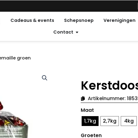
pen Feestdagen
Cadeaus & events
Schepsnoep
Verenigingen
Open Contact
Contact
emaille groen
Kerstdoo
Artikelnummer:
1853
Kerstdoos
Maat
emaille
groen
1,7kg
2,7kg
4kg
hoeveelheid
Groeten