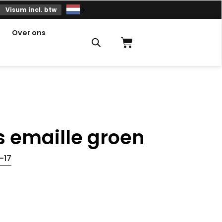
Visum incl. btw
Over ons
Winkelmandje
s emaille groen
-17