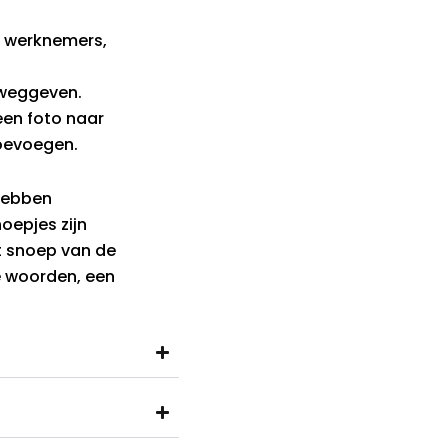
f, werknemers,
t weggeven.
een foto naar
oevoegen.
hebben
noepjes zijn
t snoep van de
e woorden, een