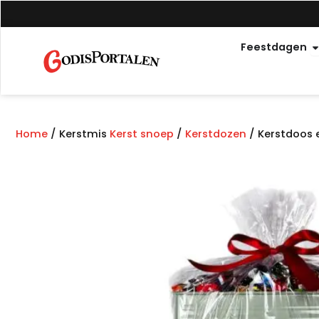
Overslaan
naar
O
inhoud
Feestdagen
Home
/ Kerstmis
Kerst snoep
/
Kerstdozen
/ Kerstdoos 