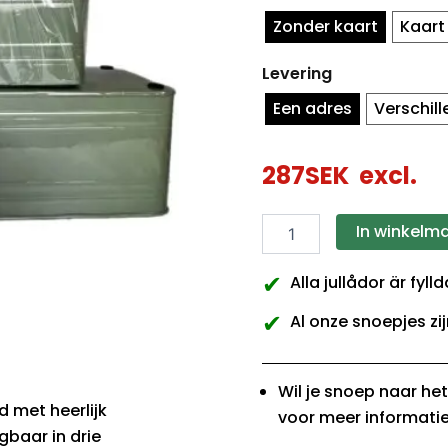
Zonder kaart
Kaart
Levering
Een adres
Verschil
287
SEK
excl.
In winkelm
✔
Alla jullådor är fyl
✔
Al onze snoepjes zij
Wil je snoep naar he
 met heerlijk
voor meer informatie
gbaar in drie