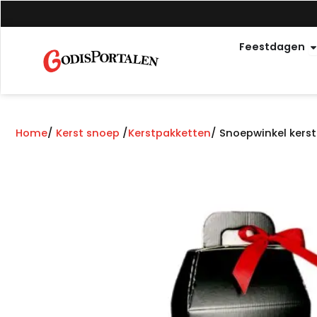
Overslaan
naar
O
inhoud
Feestdagen
Home
/
Kerst snoep
/
Kerstpakketten
/ Snoepwinkel kerst