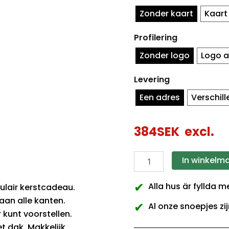
Zonder kaart
Kaart
Profilering
Zonder logo
Logo a
Levering
Een adres
Verschil
384
SEK
excl.
In winkelm
✔
Alla hus är fyllda 
ulair kerstcadeau.
aan alle kanten.
✔
Al onze snoepjes zij
kunt voorstellen.
t dak. Makkelijk