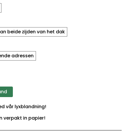
an beide zijden van het dak
lende adressen
and
med vår lyxblandning!
n verpakt in papier!