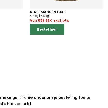
KERSTMANDEN LUXE
4,2 kg | 6,5 kg
Van
899
SEK
excl. btw
Bestel hier
!
melange. Klik hieronder om je bestelling toe te
ste hoeveelheid.