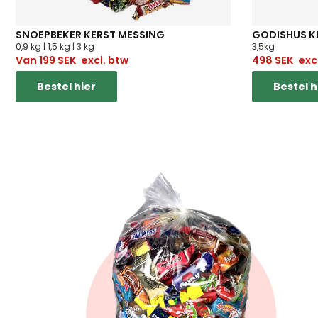
SNOEPBEKER KERST MESSING
GODISHUS K
0,9 kg | 1,5 kg | 3 kg
3,5kg
Van
199
SEK
excl. btw
498
SEK
excl
Bestel hier
Bestel h