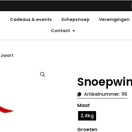
pen Feestdagen
Cadeaus & events
Schepsnoep
Verenigingen
Open Contact
Contact
 zwart
Snoepwin
Artikelnummer:
116
Godishus
Maat
kerst
zwart
2,4kg
hoeveelheid
Groeten