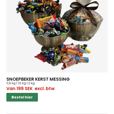
SNOEPBEKER KERST MESSING
0,9 kg | 1,5 kg | 3 kg
Van
199
SEK
excl. btw
Bestel hier