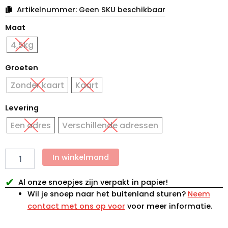
Artikelnummer:
Geen SKU beschikbaar
Kerstdoos
Maat
met
venster
4,5kg
hoeveelheid
Groeten
Zonder kaart
Kaart
Levering
Een adres
Verschillende adressen
In winkelmand
✔
Al onze snoepjes zijn verpakt in papier!
Wil je snoep naar het buitenland sturen?
Neem
contact met ons op voor
voor meer informatie.