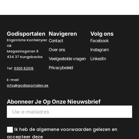
Godisportalen
Navigeren
Volg ons
Engströms Konfektyrer
Contact
Facebook
AB
Over ons
Instagram
Magasinsgatan 9
434 37 Kungsbacka
Veelgestelde vragen
LinkedIn
Privacybeleid
Tel:
0300 62016
E-mail:
info@godisportalen.se
Abonneer Je Op Onze Nieuwsbrief
Ik heb de algemene voorwaarden gelezen en
accepteer deze