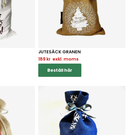
JUTESÄCK GRANEN
s
189
kr
exkl. moms
Beställ här