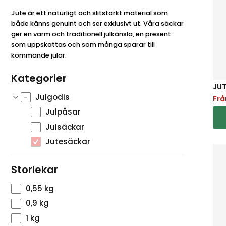
Jute är ett naturligt och slitstarkt material som
både känns genuint och ser exklusivt ut. Våra säckar
ger en varm och traditionell julkänsla, en present
som uppskattas och som många sparar till
kommande jular.
Kategorier
JU
Julgodis
Fr
Julpåsar
Julsäckar
Jutesäckar
Storlekar
0,55 kg
0,9 kg
1 kg