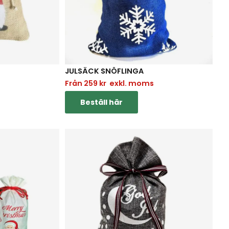
JULSÄCK SNÖFLINGA
Från
259
kr
exkl. moms
Beställ här