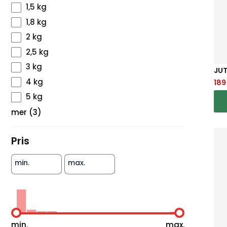
1,5 kg
1,8 kg
2 kg
2,5 kg
3 kg
JU
4 kg
18
5 kg
mer
(
3
)
Pris
min.
max.
min.
max.