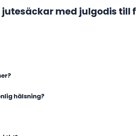
jutesäckar med julgodis till
ser?
onlig hälsning?