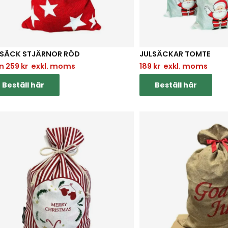
LSÄCK STJÄRNOR RÖD
JULSÄCKAR TOMTE
ån
259
kr
exkl. moms
189
kr
exkl. moms
Beställ här
Beställ här