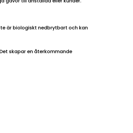
gåvor till anställda eller kunder.
ute är biologiskt nedbrytbart och kan
g. Det skapar en återkommande