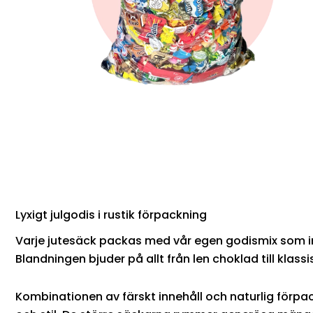
Lyxigt julgodis i rustik förpackning
Varje jutesäck packas med vår egen godismix som in
Blandningen bjuder på allt från len choklad till klass
Kombinationen av färskt innehåll och naturlig förpac