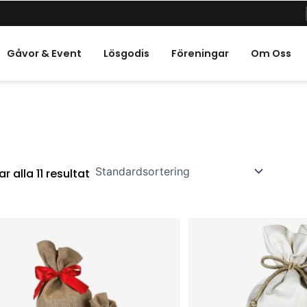
a Högtider
Gåvor & Event
Lösgodis
Föreningar
Om Oss
ar alla 11 resultat