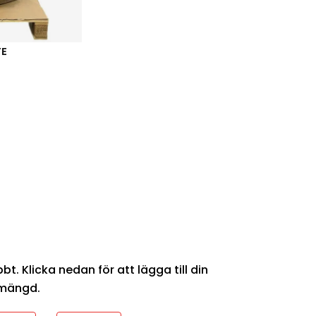
TE
Beställ här
t. Klicka nedan för att lägga till din
 mängd.