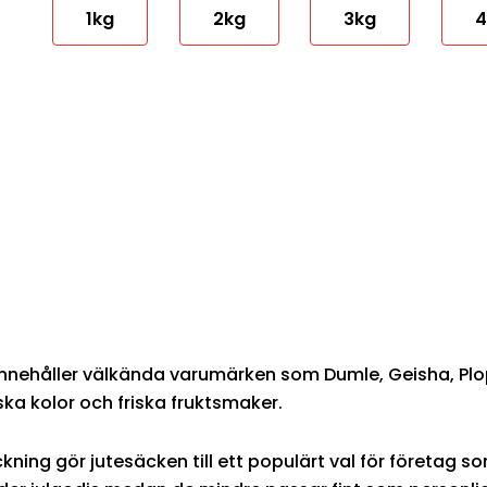
1kg
2kg
3kg
4
nehåller välkända varumärken som Dumle, Geisha, Plop
iska kolor och friska fruktsmaker.
kning gör jutesäcken till ett populärt val för företag 