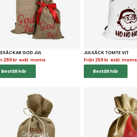
TESÄCKAR GOD JUL
JULSÄCK TOMTE VIT
ån
289
kr
exkl. moms
Från
259
kr
exkl. mom
Beställ här
Beställ här