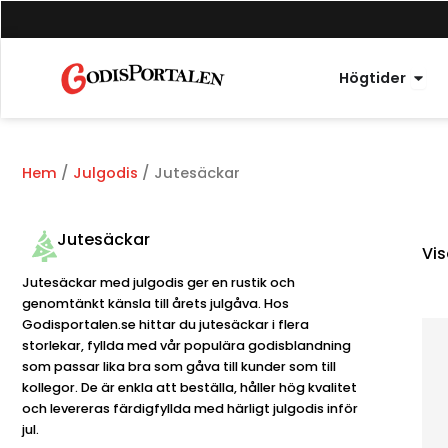
Hoppa
till
innehåll
Öppn
Högtider
Hem
/
Julgodis
/ Jutesäckar
Jutesäckar
Vis
Jutesäckar med julgodis ger en rustik och
genomtänkt känsla till årets julgåva. Hos
Godisportalen.se hittar du jutesäckar i flera
storlekar, fyllda med vår populära godisblandning
som passar lika bra som gåva till kunder som till
kollegor. De är enkla att beställa, håller hög kvalitet
och levereras färdigfyllda med härligt julgodis inför
jul.