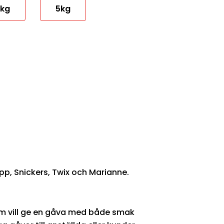
kg
5kg
p, Snickers, Twix och Marianne.
som vill ge en gåva med både smak