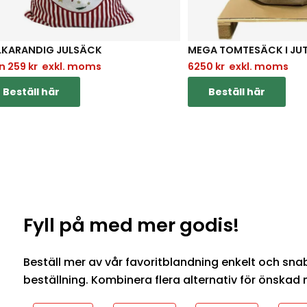
LKARANDIG JULSÄCK
MEGA TOMTESÄCK I JU
ån
259
kr
exkl. moms
6250
kr
exkl. moms
Beställ här
Beställ här
Fyll på med mer godis!
Beställ mer av vår favoritblandning enkelt och snabb
beställning. Kombinera flera alternativ för önskad