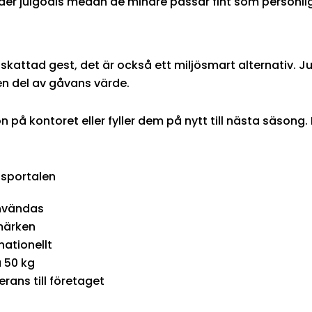
r julgodis medan de mindre passar fint som personliga 
pskattad gest, det är också ett miljösmart alternativ. J
 en del av gåvans värde.
på kontoret eller fyller dem på nytt till nästa säson
isportalen
användas
märken
nationellt
a 50 kg
erans till företaget