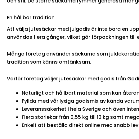
och stil. De större säckarna rymmer generösa mängde
En hållbar tradition
Att välja jutesäckar med julgodis är inte bara en up
användas flera gånger, vilket gör förpackningen till
Många företag använder säckarna som juldekoration 
tradition som känns omtänksam.
Varför företag väljer jutesäckar med godis från God
Natu­r­ligt och hållbart material som kan åter
Fyllda med vår lyxiga godismix av kända varu
Leveranssäkerhet i hela Sverige och även inter
Flera storlekar från 0,55 kg till 10 kg samt meg
Enkelt att beställa direkt online med snabb lev