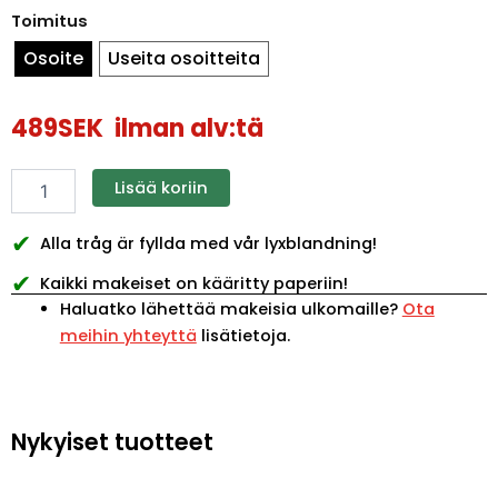
Toimitus
Osoite
Useita osoitteita
489
SEK
ilman alv:tä
Lisää koriin
✔
Alla tråg är fyllda med vår lyxblandning!
✔
Kaikki makeiset on kääritty paperiin!
Haluatko lähettää makeisia ulkomaille?
Ota
meihin yhteyttä
lisätietoja.
Nykyiset tuotteet