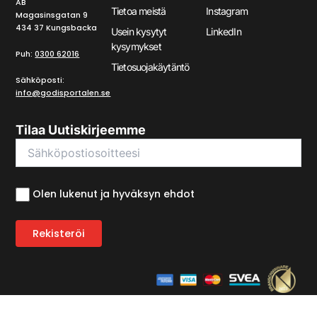
AB
Tietoa meistä
Instagram
Magasinsgatan 9
434 37 Kungsbacka
Usein kysytyt
LinkedIn
kysymykset
Puh:
0300 62016
Tietosuojakäytäntö
Sähköposti:
info@godisportalen.se
Tilaa Uutiskirjeemme
Olen lukenut ja hyväksyn ehdot