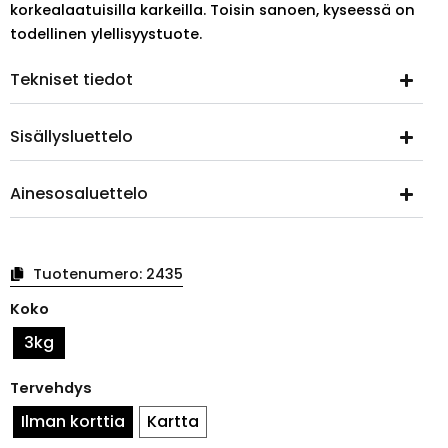
korkealaatuisilla karkeilla. Toisin sanoen, kyseessä on
todellinen ylellisyystuote.
Tekniset tiedot
Sisällysluettelo
Ainesosaluettelo
Tuotenumero:
2435
Godistråg
Koko
Alla
Hjärtan
3kg
määrä
Tervehdys
Ilman korttia
Kartta