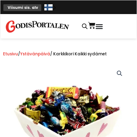
Siirry
Viisumi sis. alv
sisältöön
Ostoskori
Etusivu
/
Ystävänpäivä
/ Karkkikori Kaikki sydämet