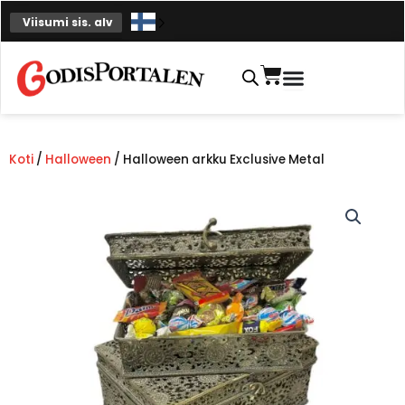
Siirry
Viisumi sis. alv
sisältöön
Ostoskori
Koti
/
Halloween
/ Halloween arkku Exclusive Metal