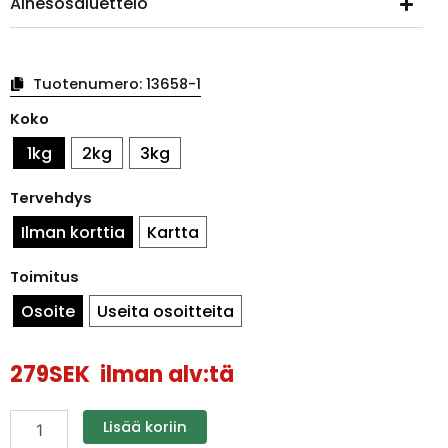
Ainesosaluettelo
Tuotenumero:
13658-1
Halloween
Koko
arkku
Exclusive
1kg
2kg
3kg
Metal
määrä
Tervehdys
Ilman korttia
Kartta
Toimitus
Osoite
Useita osoitteita
279
SEK
ilman alv:tä
Lisää koriin