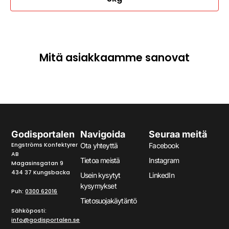
Mitä asiakkaamme sanovat
Godisportalen
Navigoida
Seuraa meitä
Engströms Konfektyrer
Ota yhteyttä
Facebook
AB
Tietoa meistä
Instagram
Magasinsgatan 9
434 37 Kungsbacka
Usein kysytyt
LinkedIn
kysymykset
Puh:
0300 62016
Tietosuojakäytäntö
Sähköposti:
info@godisportalen.se