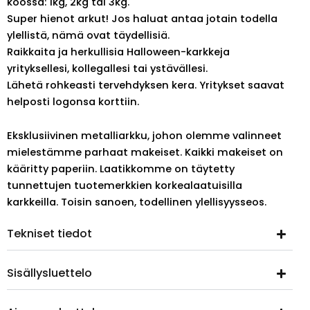
koossa: 1kg, 2kg tai 3kg.
Super hienot arkut! Jos haluat antaa jotain todella
ylellistä, nämä ovat täydellisiä.
Raikkaita ja herkullisia Halloween-karkkeja
yrityksellesi, kollegallesi tai ystävällesi.
Lähetä rohkeasti tervehdyksen kera. Yritykset saavat
helposti logonsa korttiin.
Eksklusiivinen metalliarkku, johon olemme valinneet
mielestämme parhaat makeiset. Kaikki makeiset on
kääritty paperiin. Laatikkomme on täytetty
tunnettujen tuotemerkkien korkealaatuisilla
karkkeilla. Toisin sanoen, todellinen ylellisyysseos.
Tekniset tiedot
Sisällysluettelo