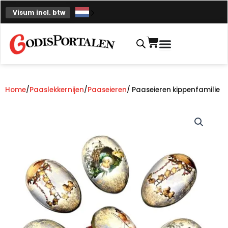
Overslaan
Visum incl. btw
naar
inhoud
Winkelmand
Home
/
Paaslekkernijen
/
Paaseieren
/ Paaseieren kippenfamilie