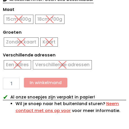
Paaseieren
Maat
kippenhok
hoeveelheid
15cm 400g
18cm 700g
Groeten
Zonder kaart
Kaart
Verschillende adressen
Een adres
Verschillende adressen
In winkelmand
✔
Al onze snoepjes zijn verpakt in papier!
Wil je snoep naar het buitenland sturen?
Neem
contact met ons op voor
voor meer informatie.