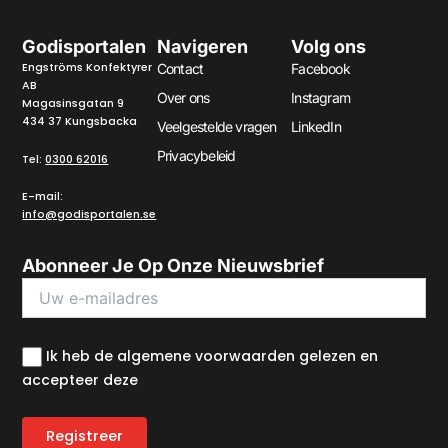
Godisportalen
Navigeren
Volg ons
Engströms Konfektyrer
Contact
Facebook
AB
Over ons
Instagram
Magasinsgatan 9
434 37 Kungsbacka
Veelgestelde vragen
LinkedIn
Privacybeleid
Tel:
0300 62016
E-mail:
info@godisportalen.se
Abonneer Je Op Onze Nieuwsbrief
Ik heb de algemene voorwaarden gelezen en
accepteer deze