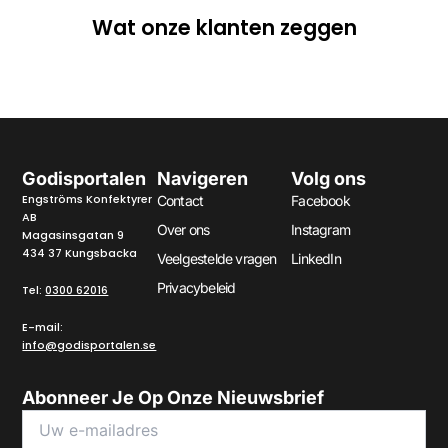
Wat onze klanten zeggen
Godisportalen
Navigeren
Volg ons
Engströms Konfektyrer
Contact
Facebook
AB
Over ons
Instagram
Magasinsgatan 9
434 37 Kungsbacka
Veelgestelde vragen
LinkedIn
Privacybeleid
Tel:
0300 62016
E-mail:
info@godisportalen.se
Abonneer Je Op Onze Nieuwsbrief