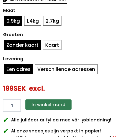
Paasdoos
Maat
groen
in
0,9kg
1,4kg
2,7kg
metaal
hoeveelheid
Groeten
Zonder kaart
Kaart
Levering
Een adres
Verschillende adressen
199
SEK
excl.
In winkelmand
✔
Alla jullådor är fyllda med vår lyxblandning!
✔
Al onze snoepjes zijn verpakt in papier!