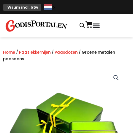
Overslaan
Visum incl. btw
naar
inhoud
Winkelmand
Home
/
Paaslekkernijen
/
Paasdozen
/ Groene metalen
paasdoos