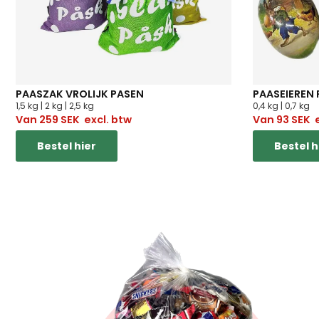
PAASZAK VROLIJK PASEN
PAASEIEREN 
1,5 kg | 2 kg | 2,5 kg
0,4 kg | 0,7 kg
Van
259
SEK
excl. btw
Van
93
SEK
e
Bestel hier
Bestel h