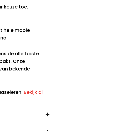
r keuze toe.
t hele mooie
ina.
ns de allerbeste
rpakt. Onze
 van bekende
aaseieren.
Bekijk al