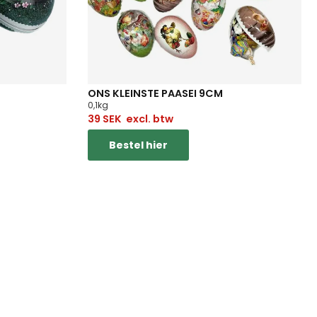
ONS KLEINSTE PAASEI 9CM
0,1kg
39
SEK
excl. btw
Bestel hier
!