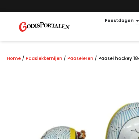
Overslaan
naar
O
inhoud
Feestdagen
Home
/
Paaslekkernijen
/
Paaseieren
/ Paasei hockey 1