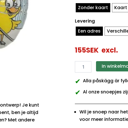
Zonder kaart
Kaart
Levering
Een adres
Verschil
155
SEK
excl.
In winkelm
✔
Alla påskägg är fyl
✔
Al onze snoepjes zij
ontwerp! Je kunt
Wil je snoep naar he
ent, ben je altijd
voor meer informatie
gen? Met andere