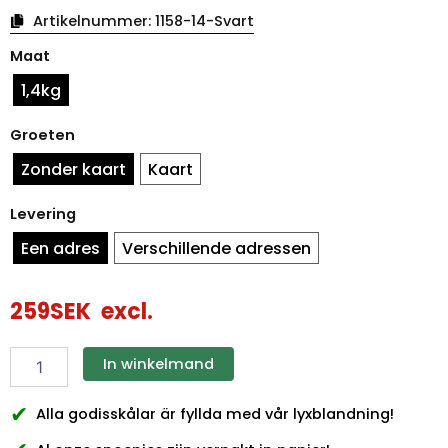
Artikelnummer:
1158-14-Svart
Halloween
Maat
snoepschaal
zwart
1,4kg
hoeveelheid
Groeten
Zonder kaart
Kaart
Levering
Een adres
Verschillende adressen
259
SEK
excl.
In winkelmand
✔
Alla godisskålar är fyllda med vår lyxblandning!