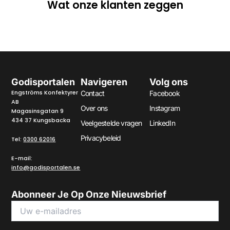
Wat onze klanten zeggen
Godisportalen
Navigeren
Volg ons
Engströms Konfektyrer
Contact
Facebook
AB
Over ons
Instagram
Magasinsgatan 9
434 37 Kungsbacka
Veelgestelde vragen
LinkedIn
Privacybeleid
Tel:
0300 62016
E-mail:
info@godisportalen.se
Abonneer Je Op Onze Nieuwsbrief