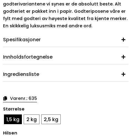
godterivariantene vi synes er de absolutt beste. Alt
godteriet er pakket inn i papir. Godteriposene våre er
fylt med godteri av høyeste kvalitet fra kjente merker.
En skikkelig luksusmiks med andre ord.
Spesifikasjoner
Innholdsfortegnelse
Ingrediensliste
Varenr.:
635
Halloween-
Størrelse
godteripose
antall
1,5 kg
2 kg
2,5 kg
Hilsen