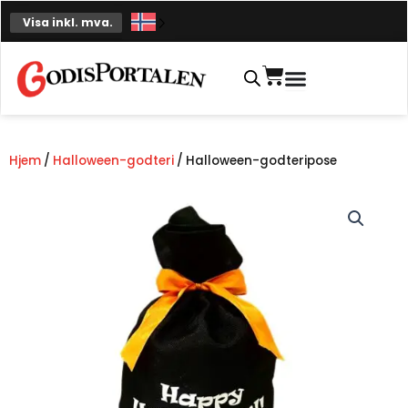
Hopp
Visa inkl. mva.
til
innhold
Handlekurv
Hjem
/
Halloween-godteri
/ Halloween-godteripose