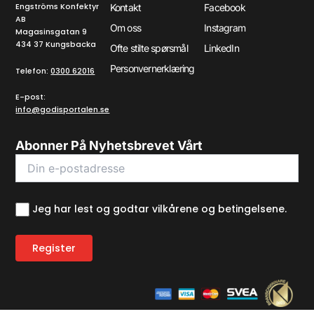
Engströms Konfektyr
Kontakt
Facebook
AB
Om oss
Instagram
Magasinsgatan 9
434 37 Kungsbacka
Ofte stilte spørsmål
LinkedIn
Personvernerklæring
Telefon:
0300 62016
E-post:
info@godisportalen.se
Abonner På Nyhetsbrevet Vårt
Jeg har lest og godtar vilkårene og betingelsene.