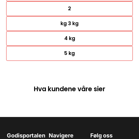
2
kg 3 kg
4 kg
5 kg
Hva kundene våre sier
Godisportalen
Navigere
Følg oss