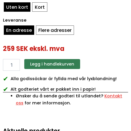
Uten kort
Kort
Leveranse
En adresse
Flere adresser
259
SEK
ekskl. mva
Legg i handlekurven
✔
Alla godissäckar är fyllda med vår lyxblandning!
✔
Alt godteriet vårt er pakket inn i papir!
Ønsker du å sende godteri til utlandet?
Kontakt
oss
for mer informasjon.