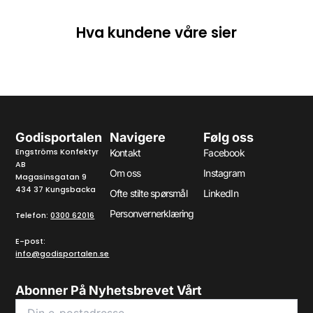
Hva kundene våre sier
Godisportalen
Navigere
Følg oss
Engströms Konfektyr
Kontakt
Facebook
AB
Om oss
Instagram
Magasinsgatan 9
434 37 Kungsbacka
Ofte stilte spørsmål
LinkedIn
Personvernerklæring
Telefon:
0300 62016
E-post:
info@godisportalen.se
Abonner På Nyhetsbrevet Vårt