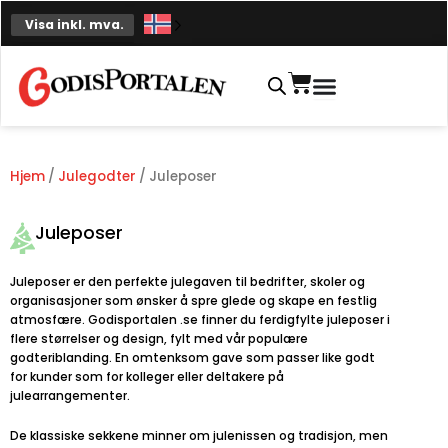
Hopp
Visa inkl. mva.
til
innhold
Handlekurv
Hjem
/
Julegodter
/ Juleposer
Juleposer
Juleposer er den perfekte julegaven til bedrifter, skoler og
organisasjoner som ønsker å spre glede og skape en festlig
atmosfære. Godisportalen .se finner du ferdigfylte juleposer i
flere størrelser og design, fylt med vår populære
godteriblanding. En omtenksom gave som passer like godt
for kunder som for kolleger eller deltakere på
julearrangementer.
De klassiske sekkene minner om julenissen og tradisjon, men