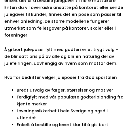
enkelt det er å bestille julegaver til flere mottakere.
Enten du vil overraske ansatte på kontoret eller sende
julegaver til kunder, finnes det en pose som passer til
enhver anledning. De større modellene fungerer
utmerket som fellesgaver på kontorer, skoler eller i
foreninger.
Å gi bort juleposer fylt med godteri er et trygt valg –
de blir satt pris på av alle og blir en naturlig del av
julefeiringen, uavhengig av hvem som mottar dem.
Hvorfor bedrifter velger juleposer fra Godisportalen
Bredt utvalg av farger, størrelser og motiver
Ferdigfylt med vår populære godteriblanding fra
kjente merker
Leveringssikkerhet i hele Sverige og også i
utlandet
Enkelt å bestille og levert klar til å gis bort