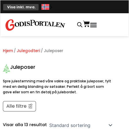
Hopp
Visa inkl. mva.
til
innhold
Handlekurv
Hjem
/
Julegodteri
/ Juleposer
Juleposer
Spre julestemning med våre vakre og praktiske juleposer, fylt
med en deilig blanding av søtsaker. Perfekt å gi bort som
gave eller som en fin detalj på julebordet.
Alle filtre
Visar alla 13 resultat