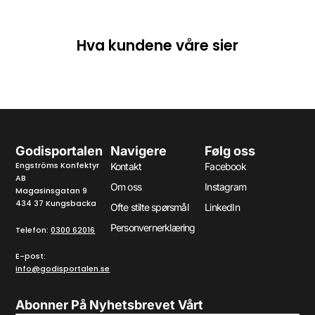
Hva kundene våre sier
Godisportalen
Navigere
Følg oss
Engströms Konfektyr
Kontakt
Facebook
AB
Om oss
Instagram
Magasinsgatan 9
434 37 Kungsbacka
Ofte stilte spørsmål
LinkedIn
Personvernerklæring
Telefon:
0300 62016
E-post:
info@godisportalen.se
Abonner På Nyhetsbrevet Vårt