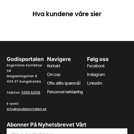
Hva kundene våre sier
Godisportalen
Navigere
Følg oss
Engströms Konfektyr
Kontakt
Facebook
AB
Om oss
Instagram
Magasinsgatan 9
434 37 Kungsbacka
Ofte stilte spørsmål
LinkedIn
Personvernerklæring
Telefon:
0300 62016
E-post:
info@godisportalen.se
Abonner På Nyhetsbrevet Vårt