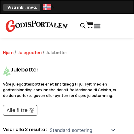
Hopp
Visa inkl. mva.
til
innhold
Handlekurv
Hjem
/
Julegodteri
/ Julebøtter
Julebøtter
Våre julegodteribøtter er et fint tillegg til jul. Fylt med en
godteriblanding som inneholder alt fra Marianne til Geisha, er
de den perfekte gaven eller pynten for å spre julestemning.
Alle filtre
Visar alla 3 resultat