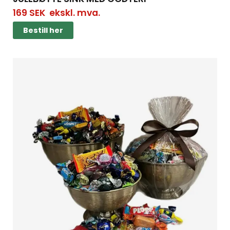
169
SEK
ekskl. mva.
Bestill her