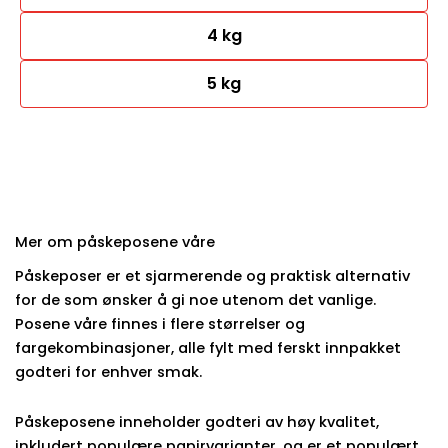
4 kg
5 kg
Mer om påskeposene våre
Påskeposer er et sjarmerende og praktisk alternativ
for de som ønsker å gi noe utenom det vanlige.
Posene våre finnes i flere størrelser og
fargekombinasjoner, alle fylt med ferskt innpakket
godteri for enhver smak.
Påskeposene inneholder godteri av høy kvalitet,
inkludert populære papirvarianter, og er et populært