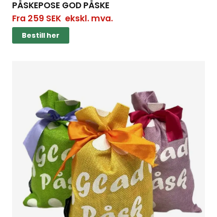
PÅSKEPOSE GOD PÅSKE
Fra
259
SEK
ekskl. mva.
Bestill her