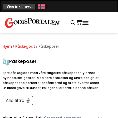
Hopp
Visa inkl. mva.
til
innhold
Handlekurv
Hjem
/
Påskegodt
/ Påskeposer
Påskeposer
Spre påskeglede med våre fargerike påskeposer fylt med
nyinnpakket godteri. Med flere størrelser og unike design er
påskeposene perfekte for både små og store overraskelser.
En ideell gave til kunder, kolleger eller familie denne påsken!
Alle filtre
Visar alla 4 resultat