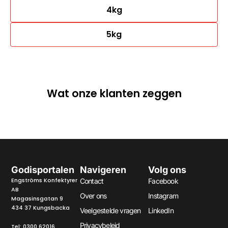
4kg
5kg
Wat onze klanten zeggen
Godisportalen
Navigeren
Volg ons
Engströms Konfektyrer
Contact
Facebook
AB
Over ons
Instagram
Magasinsgatan 9
434 37 Kungsbacka
Veelgestelde vragen
LinkedIn
Privacybeleid
Tel:
0300 62016