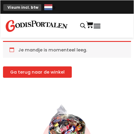
Overslaan
Visum incl. btw
naar
inhoud
Winkelmand
Je mandje is momenteel leeg.
Ga terug naar de winkel