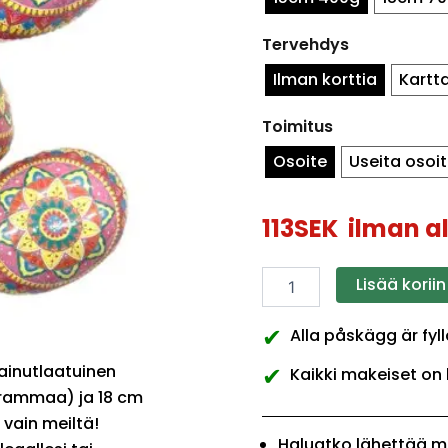
suunnittelu)
määrä
Tervehdys
Ilman korttia
Kartt
Toimitus
Osoite
Useita osoit
113
SEK
ilman al
Lisää koriin
✔
Alla påskägg är fyl
✔
ainutlaatuinen
Kaikki makeiset on 
grammaa) ja 18 cm
vain meiltä!
Haluatko lähettää m