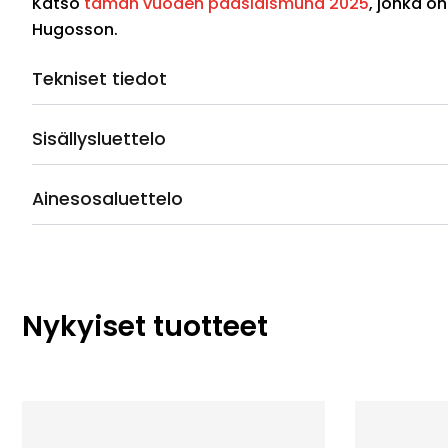
Katso
tämän vuoden pääsiäismuna 2025
, jonka on
Hugosson.
Tekniset tiedot
Sisällysluettelo
Ainesosaluettelo
Nykyiset tuotteet