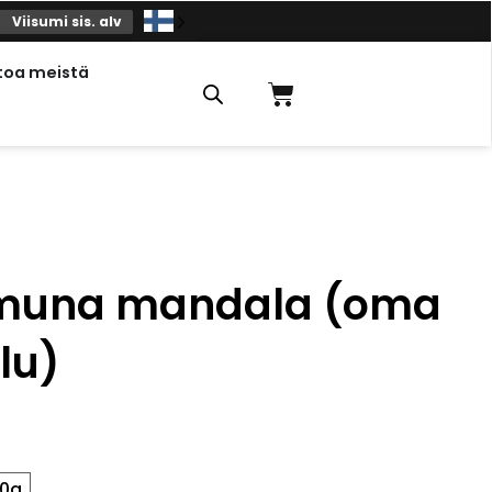
Viisumi sis. alv
toa meistä
Ostoskori
smuna mandala (oma
lu)
00g