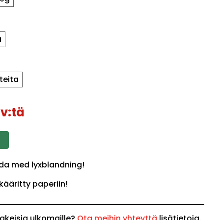
a
teita
v:tä
lda med lyxblandning!
kääritty paperiin!
akeisia ulkomaille?
Ota meihin yhteyttä
lisätietoja.