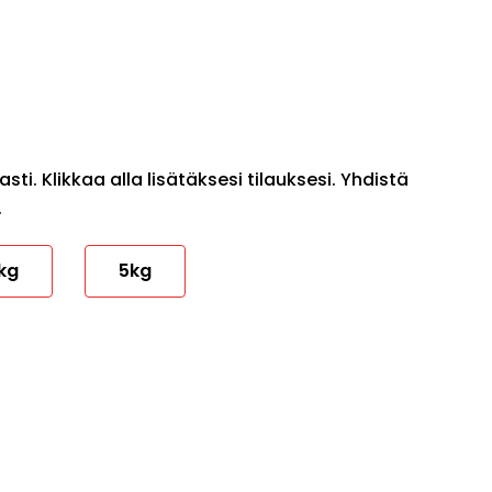
ti. Klikkaa alla lisätäksesi tilauksesi. Yhdistä
.
kg
5kg