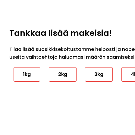
Tankkaa lisää makeisia!
Tilaa lisää suosikkisekoitustamme helposti ja nopeas
useita vaihtoehtoja haluamasi määrän saamiseksi
1kg
2kg
3kg
4