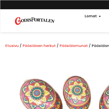
Siirry
sisältöön
Avoi
Lomat
Etusivu
/
Pääsiäisen herkut
/
Pääsiäismunat
/ Pääsiäis