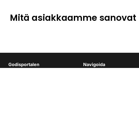
Mitä asiakkaamme sanovat
Godisportalen
Navigoida
Ota yhteyttä
Engströms Konfektyrer AB
Magasinsgatan 9
Tietoa meistä
434 37 Kungsbacka
Usein kysytyt kysymykset
Tietosuojakäytäntö
Puh:
0300 62016
Sähköposti:
info@godisportalen.se