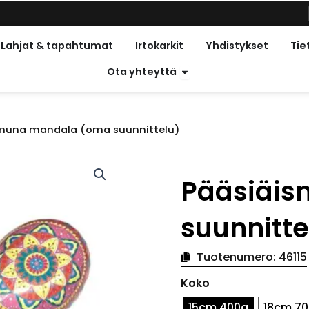
met vapaapäivät
Lahjat & tapahtumat
Irtokarkit
Yhdistykset
Tie
Avoin kontakti
Ota yhteyttä
muna mandala (oma suunnittelu)
Pääsiäi
suunnitte
Tuotenumero:
46115
Pääsiäismuna
Koko
mandala
(oma
15cm 400g
18cm 7