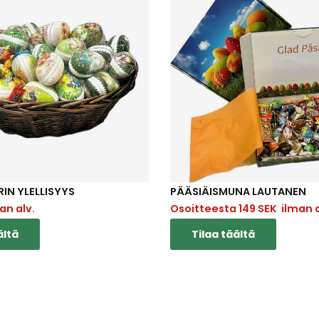
IN YLELLISYYS
PÄÄSIÄISMUNA LAUTANEN
an alv.
Osoitteesta
149
SEK
ilman a
ältä
Tilaa täältä