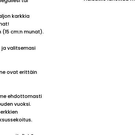
legallesi tai
ljon karkkia
nat!
(15 cm:n munat).
 ja valitsemasi
e ovat erittäin
mme ehdottomasti
euden vuoksi.
erkkien
uksussekoitus.