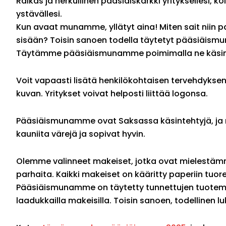
Raikas ja herkullinen pääsiäiskarkki yrityksellesi, kol
ystävällesi.
Kun avaat munamme, yllätyt aina! Miten sait niin pa
sisään? Toisin sanoen todella täytetyt pääsiäismu
Täytämme pääsiäismunamme poimimalla ne käsin 
Voit vapaasti lisätä henkilökohtaisen tervehdyksen
kuvan. Yritykset voivat helposti liittää logonsa.
Pääsiäismunamme ovat Saksassa käsintehtyjä, ja n
kauniita värejä ja sopivat hyvin.
Olemme valinneet makeiset, jotka ovat mielestä
parhaita. Kaikki makeiset on kääritty paperiin tuor
Pääsiäismunamme on täytetty tunnettujen tuotem
laadukkailla makeisilla. Toisin sanoen, todellinen l