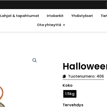
met vapaapäivät
Lahjat & tapahtumat
Irtokarkit
Yhdistykset
Tie
Avoin kontakti
Ota yhteyttä
Hallowee
Tuotenumero:
406
Halloween-
Koko
tarjotin
Musta
1.5kg
määrä
Tervehdys