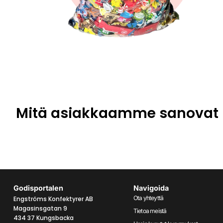
Mitä asiakkaamme sanovat
Godisportalen
Navigoida
Ota yhteyttä
Engströms Konfektyrer AB
Magasinsgatan 9
Tietoa meistä
434 37 Kungsbacka