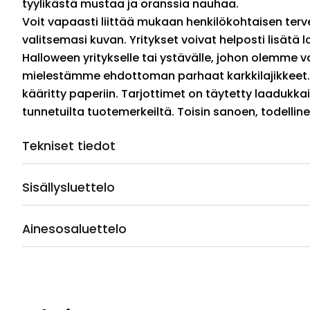
tyylikästä mustaa ja oranssia nauhaa.
Voit vapaasti liittää mukaan henkilökohtaisen ter
valitsemasi kuvan. Yritykset voivat helposti lisätä 
Halloween yritykselle tai ystävälle, johon olemme v
mielestämme ehdottoman parhaat karkkilajikkeet. K
kääritty paperiin. Tarjottimet on täytetty laadukkai
tunnetuilta tuotemerkeiltä. Toisin sanoen, todellin
Tekniset tiedot
Sisällysluettelo
Ainesosaluettelo