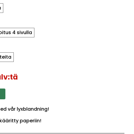
a
joitus 4 sivulla
teita
lv:tä
med vår lyxblandning!
kääritty paperiin!