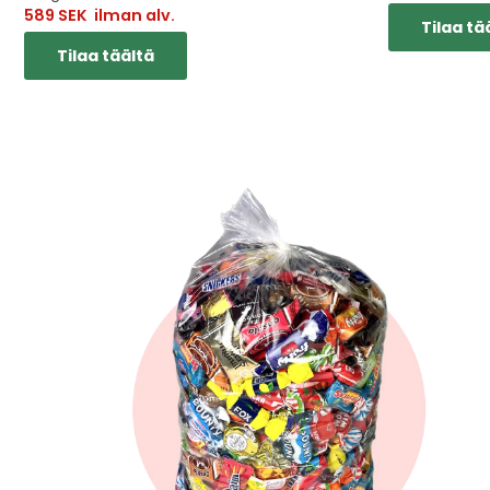
589
SEK
ilman alv.
Tilaa tä
Tilaa täältä