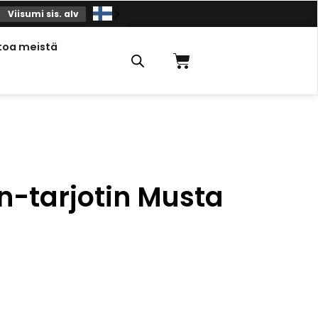
Viisumi sis. alv
toa meistä
Ostoskori
n-tarjotin Musta