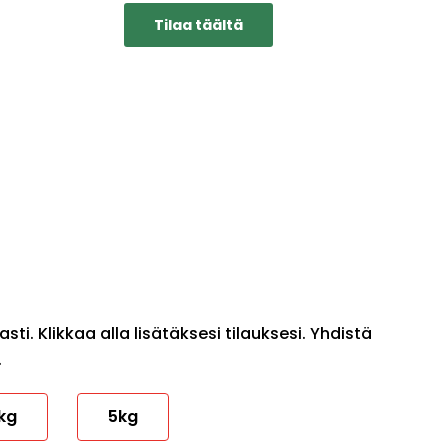
Tilaa täältä
ti. Klikkaa alla lisätäksesi tilauksesi. Yhdistä
.
kg
5kg