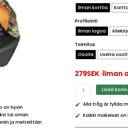
Ilman korttia
Kartt
Profilointi
Ilman logoa
Allekir
Toimitus
Osoite
Useita osoit
279
SEK
ilman a
Lisää koriin
✔
Alla tråg är fyllda 
o on hyvin
✔
aksi tai oman
Kaikki makeiset on 
niin ja metreittäin