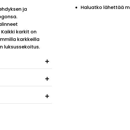
Haluatko lähettää m
vehdyksen ja
logonsa.
alinneet
aikki karkit on
mmilla karkkeilla
en luksussekoitus.