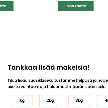
ältä
Tilaa täältä
Tankkaa lisää makeisia!
Tilaa lisää suosikkisekoitustamme helposti ja nopeas
useita vaihtoehtoja haluamasi määrän saamiseksi
1kg
2kg
3kg
4