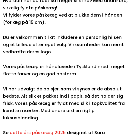
Hvordan har du fået så meget slik ind? Med andre ord,
virkelig fyldte påskeæg!
Vi fylder vores påskeæg ved at plukke dem i hånden
(for æg på 15 cm).
Du er velkommen til at inkludere en personlig hilsen
og et billede efter eget valg. Virksomheder kan nemt
vedhæfte deres logo.
Vores påskeæg er håndlavede i Tyskland med meget
flotte farver og en god pasform.
Vi har udvalgt de bolsjer, som vi synes er de absolut
bedste. Alt slik er pakket ind i papir, så det holder sig
frisk. Vores påskeæg er fyldt med slik i topkvalitet fra
kendte mærker. Med andre ord en rigtig
luksusblanding.
Se
dette års påskeæg 2025
designet af Sara