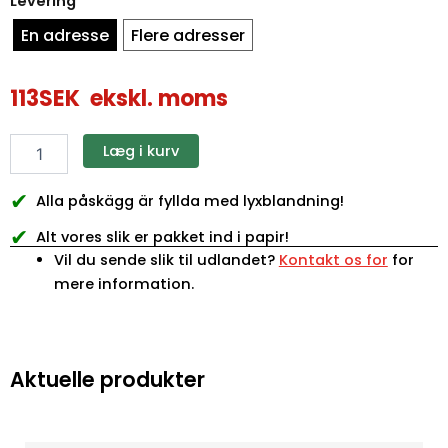
Levering
En adresse
Flere adresser
113
SEK
ekskl. moms
Læg i kurv
✔
Alla påskägg är fyllda med lyxblandning!
✔
Alt vores slik er pakket ind i papir!
Vil du sende slik til udlandet?
Kontakt os for
for
mere information.
Aktuelle produkter