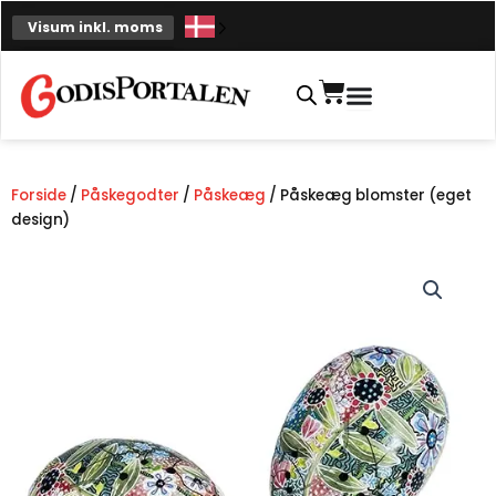
Spring
Visum inkl. moms
til
indhold
Indkøbskurv
Forside
/
Påskegodter
/
Påskeæg
/ Påskeæg blomster (eget
design)