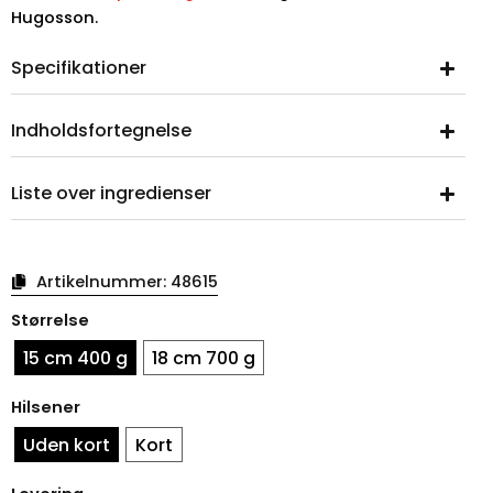
Hugosson.
Specifikationer
Indholdsfortegnelse
Liste over ingredienser
Artikelnummer:
48615
Påskeæg
Størrelse
blomster
(eget
15 cm 400 g
18 cm 700 g
design)
antal
Hilsener
Uden kort
Kort