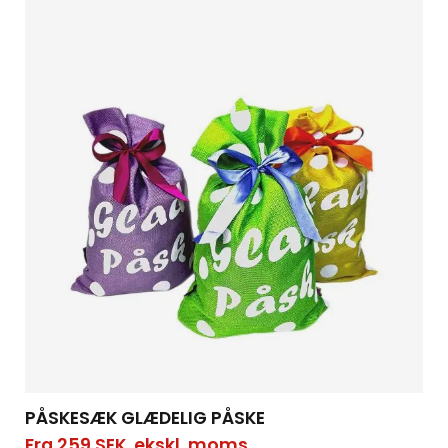
PÅSKESÆK GLÆDELIG PÅSKE
Fra
259
SEK
ekskl. moms