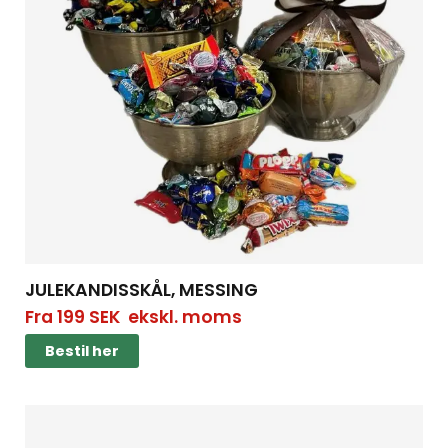
JULEKANDISSKÅL, MESSING
Fra
199
SEK
ekskl. moms
Bestil her