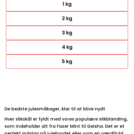
1 kg
2 kg
3 kg
4 kg
5 kg
De bedste julesmåkager, klar til at blive nydt
Hver slikskål er fyldt med vores populære slikblanding,
som indeholder alt fra Fazer Mint til Geisha. Det er et
perfekt indslag på julebordet eller som en værdifuld