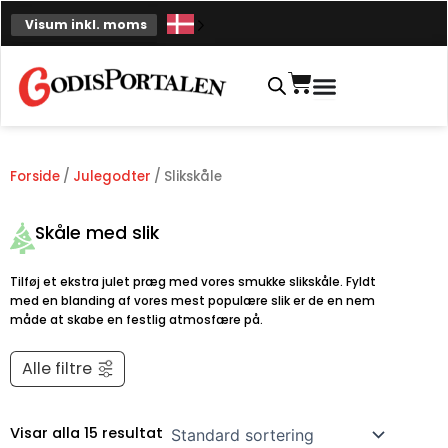
Spring
Visum inkl. moms
til
indhold
Indkøbskurv
Forside
/
Julegodter
/ Slikskåle
Skåle med slik
Tilføj et ekstra julet præg med vores smukke slikskåle. Fyldt
med en blanding af vores mest populære slik er de en nem
måde at skabe en festlig atmosfære på.
Alle filtre
Visar alla 15 resultat