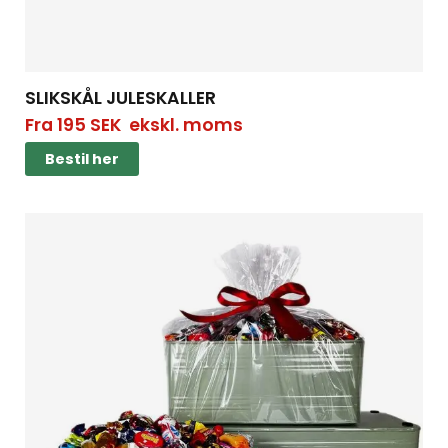
SLIKSKÅL JULESKALLER
Fra
195
SEK
ekskl. moms
Bestil her